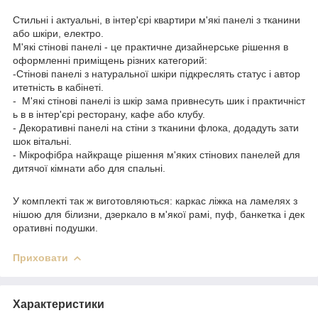
Стильні і актуальні, в інтер'єрі квартири м'які панелі з тканини
або шкіри, електро.
М'які стінові панелі - це практичне дизайнерське рішення в
оформленні приміщень різних категорий:
-Стінові панелі з натуральної шкіри підкреслять статус і автор
итетність в кабінеті.
- М'які стінові панелі із шкір зама привнесуть шик і практичніст
ь в в інтер'єрі ресторану, кафе або клубу.
- Декоративні панелі на стіни з тканини флока, додадуть зати
шок вітальні.
- Мікрофібра найкраще рішення м'яких стінових панелей для
дитячої кімнати або для спальні.
У комплекті так ж виготовляються: каркас ліжка на ламелях з
нішою для білизни, дзеркало в м'якої рамі, пуф, банкетка і дек
оративні подушки.
Приховати
Характеристики