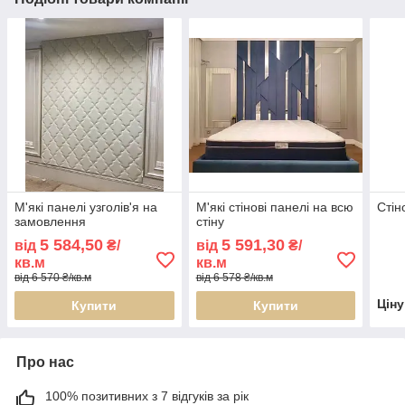
М'які панелі узголів'я на
М'які стінові панелі на всю
Стін
замовлення
стіну
5 584,50
5 591,30
від
₴/
від
₴/
кв.м
кв.м
від 6 570 ₴/кв.м
від 6 578 ₴/кв.м
Цін
Купити
Купити
Про нас
100% позитивних з 7 відгуків за рік