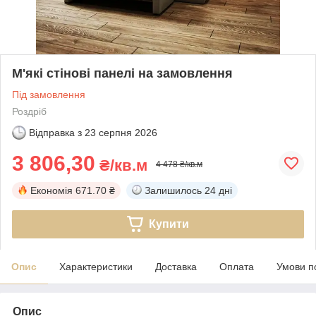
М'які стінові панелі на замовлення
Під замовлення
Роздріб
Відправка з
23 серпня 2026
3 806,30
₴/кв.м
4 478 ₴/кв.м
Економія
671.70 ₴
Залишилось
24 дні
Купити
Опис
Характеристики
Доставка
Оплата
Умови п
Опис