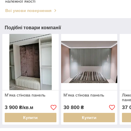
належної якості
Всі умови повернення
Подібні товари компанії
М'яка стінова панель
М'яка стінова панель
Ліжк
пан
3 900
30 800
37 
₴/кв.м
₴
Купити
Купити