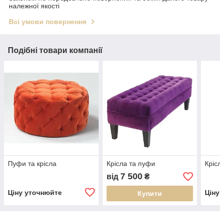
належної якості
Всі умови повернення
Подібні товари компанії
Пуфи та крісла
Крісла та пуфи
Кріс
7 500
від
₴
Ціну уточнюйте
Цін
Купити