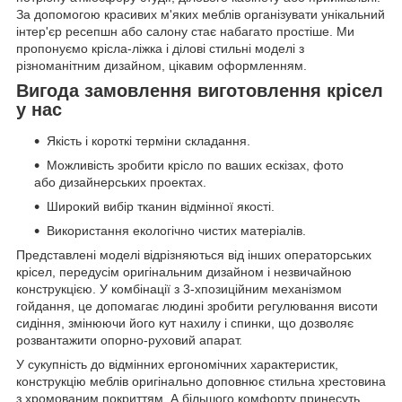
За допомогою красивих м'яких меблів організувати унікальний
інтер'єр ресепшн або салону стає набагато простіше. Ми
пропонуємо крісла-ліжка і ділові стильні моделі з
різноманітним дизайном, цікавим оформленням.
Вигода замовлення виготовлення крісел
у нас
Якість і короткі терміни складання.
Можливість зробити крісло по ваших ескізах, фото
або дизайнерських проектах.
Широкий вибір тканин відмінної якості.
Використання екологічно чистих матеріалів.
Представлені моделі відрізняються від інших операторських
крісел, передусім оригінальним дизайном і незвичайною
конструкцією. У комбінації з 3-хпозиційним механізмом
гойдання, це допомагає людині зробити регулювання висоти
сидіння, змінюючи його кут нахилу і спинки, що дозволяє
розвантажити опорно-руховий апарат.
У сукупність до відмінних ергономічних характеристик,
конструкцію меблів оригінально доповнює стильна хрестовина
з хромованим покриттям. А більшого комфорту принесуть