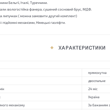
ини Бельгії, Італії, Туреччини.
іали: вологостійка фанера, сушений сосновий брус, МДФ.
на липучках ( можна замовити другий комплект)
і і підйомні механізми, Німецькі газліфти.
ХАРАКТЕРИСТИКИ
прямокутна
двоспальне
мін
24 міс
к
Україна
омного механізму
За бажанням 