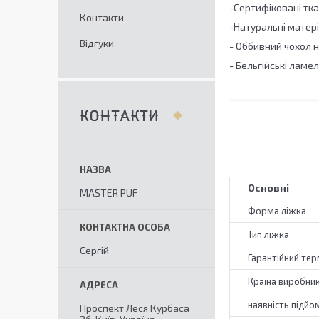
-Сертифіковані ткан
Контакти
-Натуральні матер
Відгуки
- Оббивний чохол 
- Бельгійські ламел
КОНТАКТИ
Основні
MASTER PUF
Форма ліжка
Тип ліжка
Сергій
Гарантійний тер
Країна виробни
наявність підй
Проспект Леся Курбаса