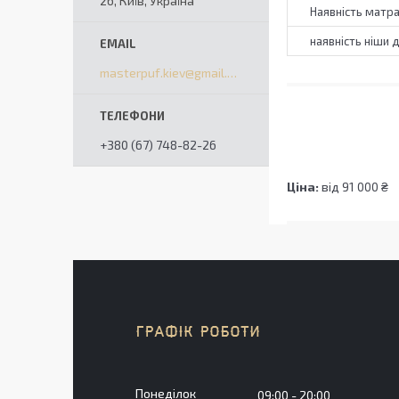
2б, Київ, Україна
Наявність матр
наявність ніши 
masterpuf.kiev@gmail.com
+380 (67) 748-82-26
Ціна:
від 91 000 ₴
ГРАФІК РОБОТИ
Понеділок
09:00
20:00