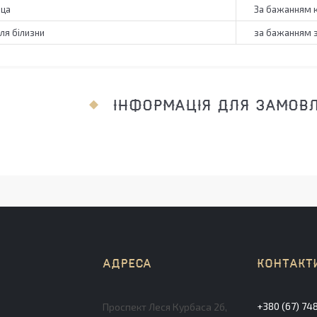
аца
За бажанням к
для білизни
за бажанням 
ІНФОРМАЦІЯ ДЛЯ ЗАМОВ
+380 (67) 74
Проспект Леся Курбаса 2б,