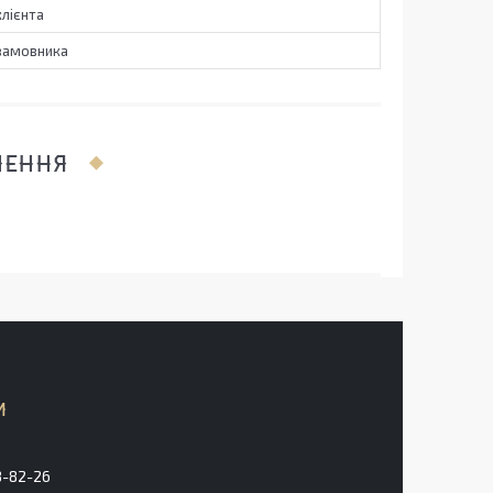
лієнта
замовника
ЛЕННЯ
8-82-26