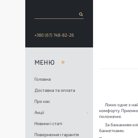
+380 (67) 748-82-26
Головна
Доставка та оплата
Про нас
Ліжко одне з найго
комфорту. Приємно
Акції
положенні.
Новини і статі
За бажанням клієн
банкетками.
Повернення і гарантія