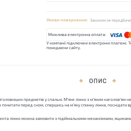
Законом не передбаче
У компанії підключені електронні платежі. 
покидаючи сайту.
ОПИС
ловніших предметів у спальні. М'яке ліжко з м'яким наголов'ям не 
 почитати перед сном, спершись на м'яку спинку ліжка, поснідати 
та ліжко можна замовити з підіймальними механізмами, ящиками д