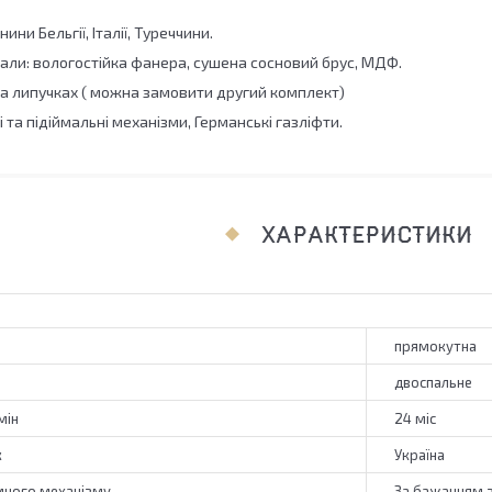
ини Бельгії, Італії, Туреччини.
іали: вологостійка фанера, сушена сосновий брус, МДФ.
на липучках ( можна замовити другий комплект)
і та підіймальні механізми, Германські газліфти.
ХАРАКТЕРИСТИКИ
прямокутна
двоспальне
мін
24 міс
к
Україна
омного механізму
За бажанням 