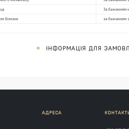
аца
За бажанням к
для білизни
за бажанням 
ІНФОРМАЦІЯ ДЛЯ ЗАМОВ