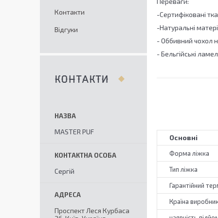
Переваги:
Контакти
-Сертифіковані ткан
-Натуральні матер
Відгуки
- Оббивний чохол 
- Бельгійські ламел
КОНТАКТИ
MASTER PUF
Основні
Форма ліжка
Тип ліжка
Сергій
Гарантійний тер
Країна виробни
Проспект Леся Курбаса
наявність підй