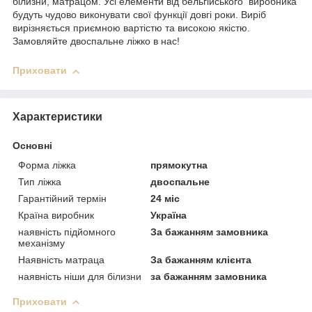
білизни, матрацом. Усі елементи від бельгійського виробника
будуть чудово виконувати свої функції довгі роки. Виріб
вирізняється приємною вартістю та високою якістю.
Замовляйте двоспальне ліжко в нас!
Приховати
Характеристики
Основні
Форма ліжка
прямокутна
Тип ліжка
двоспальне
Гарантійний термін
24 міс
Країна виробник
Україна
наявність підйомного
За бажанням замовника
механізму
Наявність матраца
За бажанням клієнта
наявність ніши для білизни
за бажанням замовника
Приховати