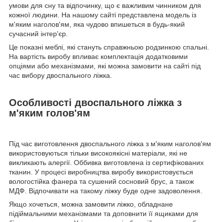
умови для сну та відпочинку, що є важливим чинником для
кожної людини. На нашому сайті представлена модель із
м'яким наголов'ям, яка чудово впишеться в будь-який
сучасний інтер'єр.
Це показні меблі, які стануть справжньою родзинкою спальні.
На вартість виробу впливає комплектація додатковими
опціями або механізмами, які можна замовити на сайті під
час вибору двоспального ліжка.
Особливості двоспального ліжка з
м'яким голов'ям
Під час виготовлення двоспального ліжка з м'яким наголов'ям
використовуються тільки високоякісні матеріали, які не
викликають алергії. Оббивка виготовлена із сертифікованих
тканин. У процесі виробництва виробу використовується
вологостійка фанера та сушений сосновий брус, а також
МДФ. Відпочивати на такому ліжку буде одне задоволення.
Якщо хочеться, можна замовити ліжко, обладнане
підіймальними механізмами та доповнити її ящиками для