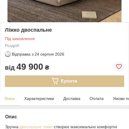
Ліжко двоспальне
Під замовлення
Роздріб
Відправка з
24 серпня 2026
49 900
від
₴
Купити
Опис
Характеристики
Доставка
Оплата
Умови п
Опис
Зручна
двоспальне ліжко
створює максимально комфортні