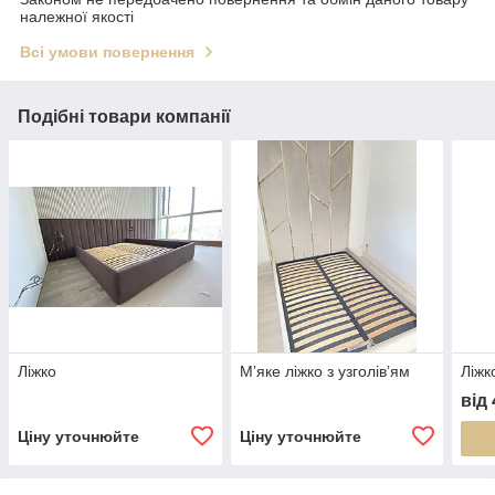
належної якості
Всі умови повернення
Подібні товари компанії
Ліжко
Мʼяке ліжко з узголівʼям
Ліжк
від
Ціну уточнюйте
Ціну уточнюйте