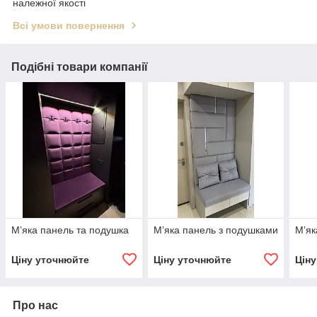
належної якості
Всі умови повернення
Подібні товари компанії
Мʼяка панель та подушка
Мʼяка панель з подушками
Мʼяк
Ціну уточнюйте
Ціну уточнюйте
Цін
Про нас