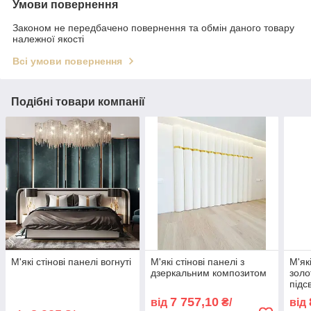
Умови повернення
Законом не передбачено повернення та обмін даного товару
належної якості
Всі умови повернення
Подібні товари компанії
М'які стінові панелі вогнуті
М'які стінові панелі з
М'які
дзеркальним композитом
золо
підс
7 757,10
від
₴/
від