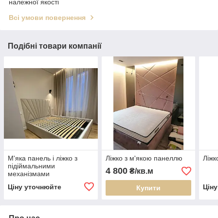
належної якості
Всі умови повернення
Подібні товари компанії
М'яка панель і ліжко з
Ліжко з м'якою панеллю
Ліжк
підіймальними
4 800
₴/кв.м
механізмами
Ціну уточнюйте
Цін
Купити