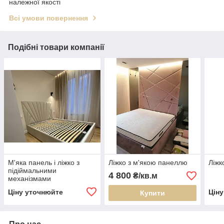
належної якості
Всі умови повернення
Подібні товари компанії
М'яка панель і ліжко з
Ліжко з м'якою панеллю
Ліжк
підіймальними
4 800
₴/кв.м
механізмами
Ціну уточнюйте
Цін
Купити