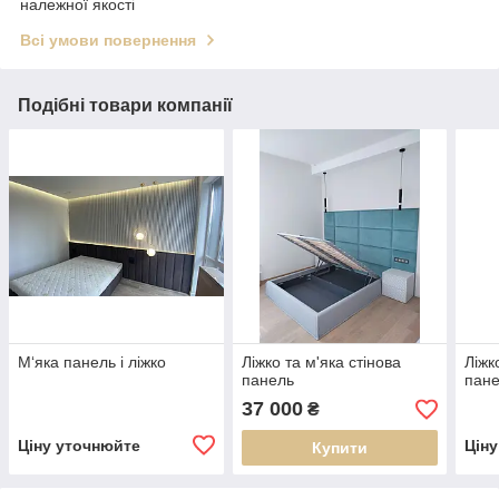
належної якості
Всі умови повернення
Подібні товари компанії
М‘яка панель і ліжко
Ліжко та м'яка стінова
Ліжк
панель
пан
37 000
₴
Ціну уточнюйте
Цін
Купити